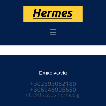
Επικοινωνία
+302593052180
+306946905650
info@thassos-hermes.gr